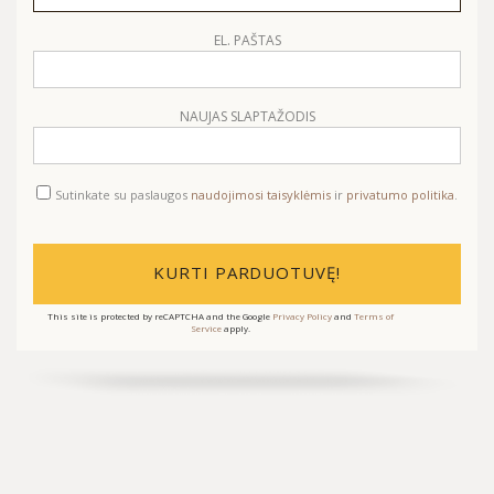
EL. PAŠTAS
NAUJAS SLAPTAŽODIS
Sutinkate su paslaugos
naudojimosi taisyklėmis
ir
privatumo politika
.
KURTI PARDUOTUVĘ!
This site is protected by reCAPTCHA and the Google
Privacy Policy
and
Terms of
Service
apply.